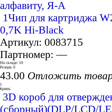
алфавиту, Я-А
1Чип для картриджа W2
0,7K Hi-Black
Артикул:
0083715
Партномер:
—
На складе:
10
Резерв:
0
43.00
Отложить това
3D короб для отвержде
(сборный)(DLP/LCD/LE