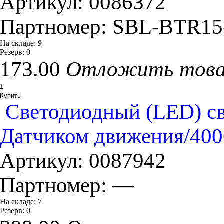
Артикул:
0086372
Партномер:
SBL-BTR15
На складе:
9
Резерв:
0
173.00
Отложить тов
Cветодиодный (LED) св
Датчиком движения/40
Артикул:
0087942
Партномер:
—
На складе:
7
Резерв:
0