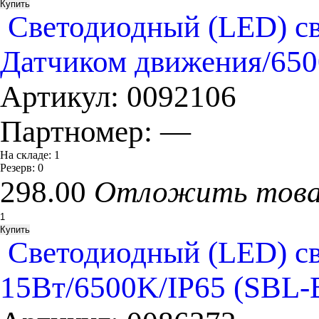
Cветодиодный (LED) св
Датчиком движения/65
Артикул:
0092106
Партномер:
—
На складе:
1
Резерв:
0
298.00
Отложить тов
Cветодиодный (LED) св
15Вт/6500K/IP65 (SBL-