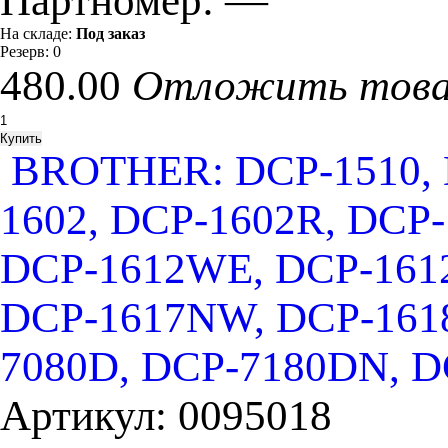
Партномер:
—
На складе:
Под заказ
Резерв:
0
480.00
Отложить тов
BROTHER: DCP-1510, D
1602, DCP-1602R, DCP
DCP-1612WE, DCP-161
DCP-1617NW, DCP-161
7080D, DCP-7180DN, D
Артикул:
0095018