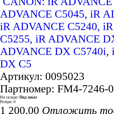
CANON: iR ADVANCE C
ADVANCE C5045, iR A
iR ADVANCE C5240, i
C5255, iR ADVANCE DX
ADVANCE DX C5740i, 
DX C5
Артикул:
0095023
Партномер:
FM4-7246-0
На складе:
Под заказ
Резерв:
0
1 200.00
Отложить то