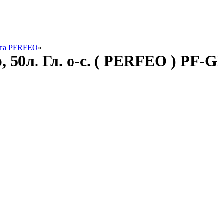
ага PERFEO
»
 50л. Гл. о-с. ( PERFEO ) PF-G