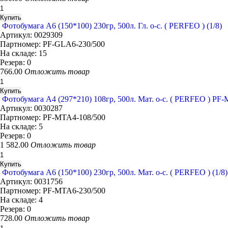
Фотобумага A6 (150*100) 230гр, 500л. Гл. о-с. ( PERFEO ) (1/8)
Артикул:
0029309
Партномер:
PF-GLA6-230/500
На складе:
15
Резерв:
0
766.00
Отложить товар
Фотобумага A4 (297*210) 108гр, 500л. Мат. о-с. ( PERFEO ) PF-
Артикул:
0030287
Партномер:
PF-MTA4-108/500
На складе:
5
Резерв:
0
1 582.00
Отложить товар
Фотобумага A6 (150*100) 230гр, 500л. Мат. о-с. ( PERFEO ) (1/8)
Артикул:
0031756
Партномер:
PF-MTA6-230/500
На складе:
4
Резерв:
0
728.00
Отложить товар