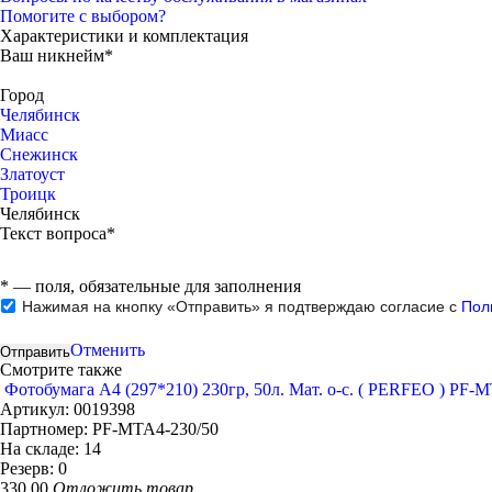
Помогите с выбором?
Характеристики и комплектация
Ваш никнейм*
Город
Челябинск
Миасс
Снежинск
Златоуст
Троицк
Челябинск
Текст вопроса*
*
— поля, обязательные для заполнения
Нажимая на кнопку «Отправить» я подтверждаю согласие с
Пол
Отменить
Смотрите также
Фотобумага A4 (297*210) 230гр, 50л. Мат. о-с. ( PERFEO ) PF-M
Артикул:
0019398
Партномер:
PF-MTA4-230/50
На складе:
14
Резерв:
0
330.00
Отложить товар