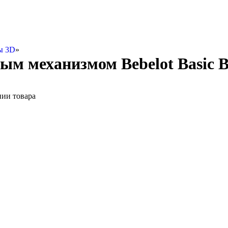
ы 3D
»
ным механизмом Bebelot Basic
нии товара