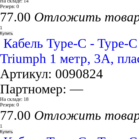
На складе:
14
Резерв:
0
77.00
Отложить това
Кабель Type-C - Typ
Triumph 1 метр, 3А, пл
Артикул:
0090824
Партномер:
—
На складе:
18
Резерв:
0
77.00
Отложить това