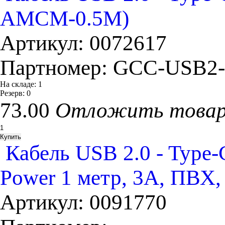
AMCM-0.5M)
Артикул:
0072617
Партномер:
GCC-USB2
На складе:
1
Резерв:
0
73.00
Отложить това
Кабель USB 2.0 - Typ
Power 1 метр, 3A, ПВХ,
Артикул:
0091770