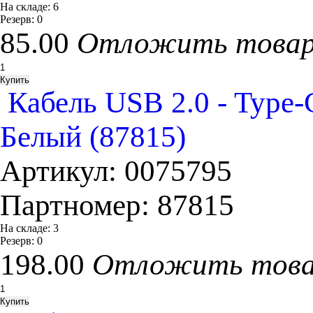
На складе:
6
Резерв:
0
85.00
Отложить това
Кабель USB 2.0 - Typ
Белый (87815)
Артикул:
0075795
Партномер:
87815
На складе:
3
Резерв:
0
198.00
Отложить тов