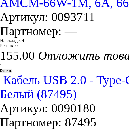
AMCM-66W-1M, 6A, 66Вт
Артикул:
0093711
Партномер:
—
На складе:
4
Резерв:
0
155.00
Отложить тов
Кабель USB 2.0 - Typ
Белый (87495)
Артикул:
0090180
Партномер:
87495