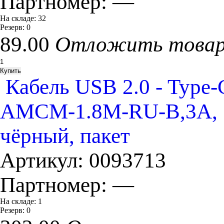
Партномер:
—
На складе:
32
Резерв:
0
89.00
Отложить това
Кабель USB 2.0 - Type
AMCM-1.8M-RU-B,3A, 36
чёрный, пакет
Артикул:
0093713
Партномер:
—
На складе:
1
Резерв:
0