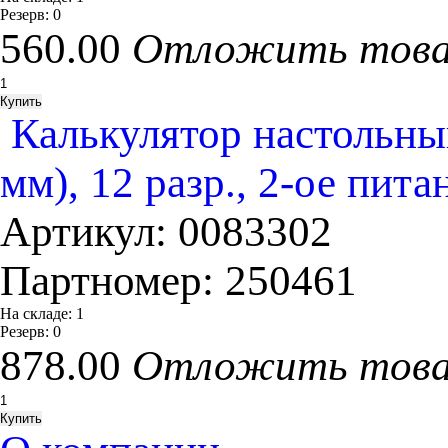
Резерв:
0
560.00
Отложить тов
Калькулятор настольн
мм), 12 разр., 2-ое пит
Артикул:
0083302
Партномер:
250461
На складе:
1
Резерв:
0
878.00
Отложить тов