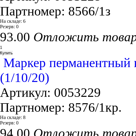
Партномер:
8566/1з
На складе:
6
Резерв:
0
93.00
Отложить това
Маркер перманентный к
(1/10/20)
Артикул:
0053229
Партномер:
8576/1кр.
На складе:
8
Резерв:
0
94.00
Отложить това