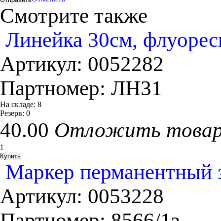
Смотрите также
Линейка 30см, флуорес
Артикул:
0052282
Партномер:
ЛН31
На складе:
8
Резерв:
0
40.00
Отложить това
Маркер перманентный з
Артикул:
0053228
Партномер:
8566/1з