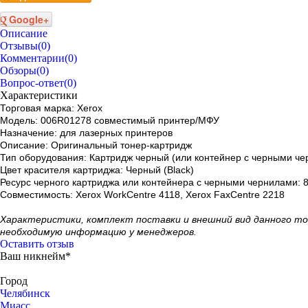
Google+
Описание
Отзывы
(0)
Комментарии
(0)
Обзоры
(0)
Вопрос-ответ
(0)
Характеристики
Торговая марка: Xerox
Модель: 006R01278 совместимый принтер/МФУ
Назначение: для лазерных принтеров
Описание: Оригинальный тонер-картридж
Тип оборудования: Картридж черный (или контейнер с черными ч
Цвет красителя картриджа: Черный (Black)
Ресурс черного картриджа или контейнера с черными чернилами: 
Совместимость: Xerox WorkCentre 4118, Xerox FaxCentre 2218
Xарактеристики, комплект поставки и внешний вид данного т
необходимую информацию у менеджеров.
Оставить отзыв
Ваш никнейм*
Город
Челябинск
Миасс