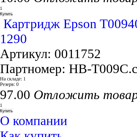
Картридж Epson T00940
1290
Артикул:
0011752
Партномер:
HB-T009C.c
На складе:
1
Резерв:
0
97.00
Отложить това
О компании
Как купить