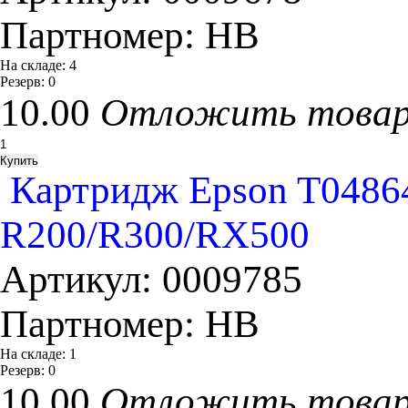
Партномер:
HB
На складе:
4
Резерв:
0
10.00
Отложить това
Картридж Epson T04864
R200/R300/RX500
Артикул:
0009785
Партномер:
HB
На складе:
1
Резерв:
0
10.00
Отложить това