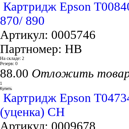
Картридж Epson T008401
870/ 890
Артикул:
0005746
Партномер:
HB
На складе:
2
Резерв:
0
88.00
Отложить това
Картридж Epson T04734
(уценка) СН
Артикул:
0009678