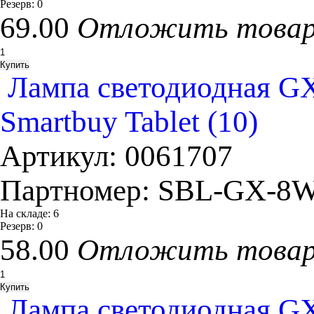
Резерв:
0
69.00
Отложить това
Лампа светодиодная GX
Smartbuy Tablet (10)
Артикул:
0061707
Партномер:
SBL-GX-8W
На складе:
6
Резерв:
0
58.00
Отложить това
Лампа светодиодная GX