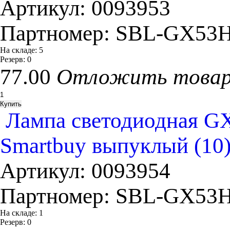
Артикул:
0093953
Партномер:
SBL-GX53H
На складе:
5
Резерв:
0
77.00
Отложить това
Лампа светодиодная GX
Smartbuy выпуклый (10
Артикул:
0093954
Партномер:
SBL-GX53H
На складе:
1
Резерв:
0