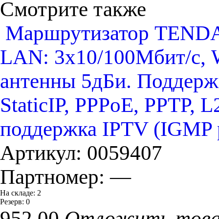
Смотрите также
Маршрутизатор TENDA 
LAN: 3х10/100Мбит/с, 
антенны 5дБи. Поддерж
StaticIP, PPPoE, PPTP, 
поддержка IPTV (IGMP 
Артикул:
0059407
Партномер:
—
На складе:
2
Резерв:
0
952.00
Отложить тов