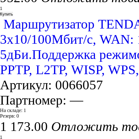
Маршрутизатор TENDA 
3х10/100Мбит/с, WAN: 
5дБи.Поддержка режимов
PPTP, L2TP, WISP, WPS,
Артикул:
0066057
Партномер:
—
На складе:
1
Резерв:
0
1 173.00
Отложить то