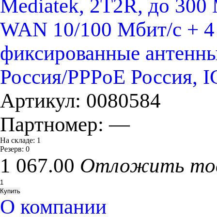
Mediatek, 2T2R, до 300 
WAN 10/100 Мбит/с + 4
фиксированные антенны
Россия/PPPoE Россия, I
Артикул:
0080584
Партномер:
—
На складе:
1
Резерв:
0
1 067.00
Отложить то
О компании