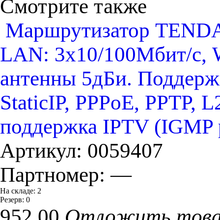
Смотрите также
Маршрутизатор TENDA 
LAN: 3х10/100Мбит/с, 
антенны 5дБи. Поддерж
StaticIP, PPPoE, PPTP, 
поддержка IPTV (IGMP 
Артикул:
0059407
Партномер:
—
На складе:
2
Резерв:
0
952.00
Отложить тов