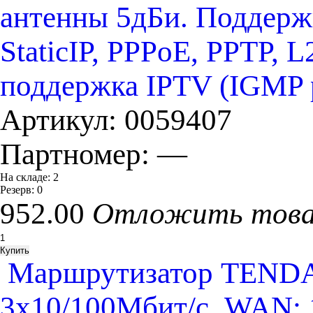
антенны 5дБи. Поддерж
StaticIP, PPPoE, PPTP, 
поддержка IPTV (IGMP 
Артикул:
0059407
Партномер:
—
На складе:
2
Резерв:
0
952.00
Отложить тов
Маршрутизатор TENDA 
3х10/100Мбит/с, WAN: 