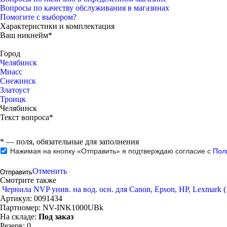
Вопросы по качеству обслуживания в магазинах
Помогите с выбором?
Характеристики и комплектация
Ваш никнейм*
Город
Челябинск
Миасс
Снежинск
Златоуст
Троицк
Челябинск
Текст вопроса*
*
— поля, обязательные для заполнения
Нажимая на кнопку «Отправить» я подтверждаю согласие с
Пол
Отменить
Смотрите также
Чернила NVP унив. на вод. осн. для Сanon, Epson, НР, Lexmark (
Артикул:
0091434
Партномер:
NV-INK1000UBk
На складе:
Под заказ
Резерв:
0