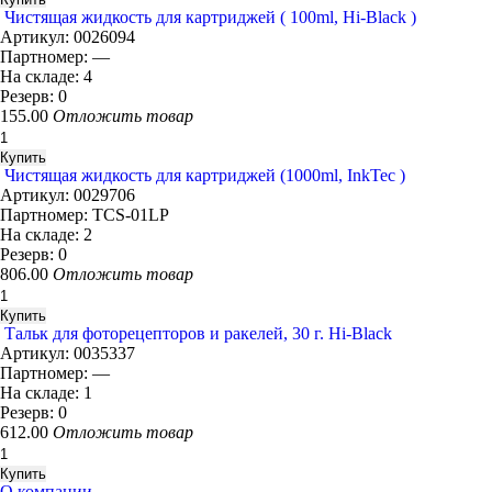
Чистящая жидкость для картриджей ( 100ml, Hi-Black )
Артикул:
0026094
Партномер:
—
На складе:
4
Резерв:
0
155.00
Отложить товар
Чистящая жидкость для картриджей (1000ml, InkTec )
Артикул:
0029706
Партномер:
TCS-01LP
На складе:
2
Резерв:
0
806.00
Отложить товар
Тальк для фоторецепторов и ракелей, 30 г. Hi-Black
Артикул:
0035337
Партномер:
—
На складе:
1
Резерв:
0
612.00
Отложить товар
О компании