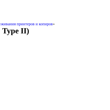
уживания принтеров и копиров
»
Type II)