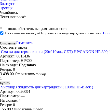
Златоуст
Троицк
Челябинск
Текст вопроса*
*
— поля, обязательные для заполнения
Нажимая на кнопку «Отправить» я подтверждаю согласие с
Пол
Отменить
Смотрите также
Смазка для термопленки (20г/ 10мл., CET) HP/CANON HP-300,
Артикул:
0011436
Партномер:
HP300
На складе:
Под заказ
Резерв:
0
3 498.00
Отложить товар
Чистящая жидкость для картриджей ( 100ml, Hi-Black )
Артикул:
0026094
Партномер:
—
На складе:
4
Резерв:
0
155.00
Отложить товар