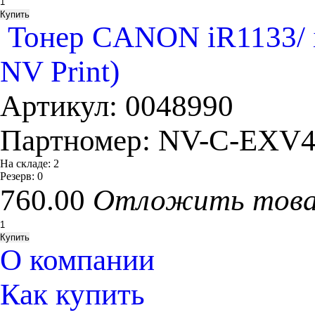
Тонер CANON iR1133/ i
NV Print)
Артикул:
0048990
Партномер:
NV-C-EXV
На складе:
2
Резерв:
0
760.00
Отложить тов
О компании
Как купить