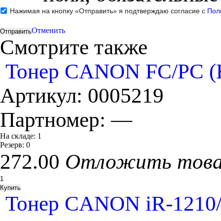
Нажимая на кнопку «Отправить» я подтверждаю согласие с
Пол
Отменить
Смотрите также
Тонер CANON FC/PC (HI-
Артикул:
0005219
Партномер:
—
На складе:
1
Резерв:
0
272.00
Отложить тов
Тонер CANON iR-1210/