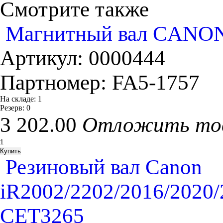
Смотрите также
Магнитный вал CANON 
Артикул:
0000444
Партномер:
FA5-1757
На складе:
1
Резерв:
0
3 202.00
Отложить то
Резиновый вал Canon
iR2002/2202/2016/2020/
CET3265