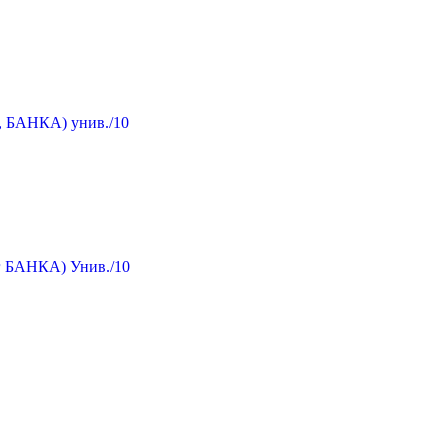
., БАНКА) унив./10
кг БАНКА) Унив./10