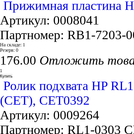
Прижимная пластина H
Артикул:
0008041
Партномер:
RB1-7203-0
На складе:
1
Резерв:
0
176.00
Отложить тов
Ролик подхвата HP RL1-
(CET), CET0392
Артикул:
0009264
Партномер:
RL1-0303 