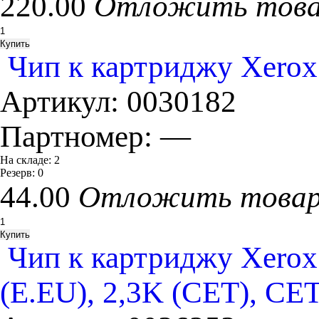
220.00
Отложить тов
Чип к картриджу Xerox
Артикул:
0030182
Партномер:
—
На складе:
2
Резерв:
0
44.00
Отложить това
Чип к картриджу Xerox
(E.EU), 2,3K (CET), CE