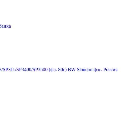
 банка
/SP311/SP3400/SP3500 (фл. 80г) BW Standart фас. Россия