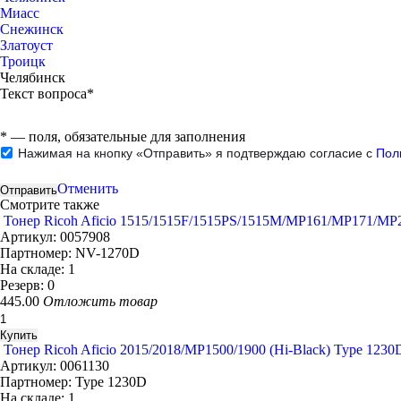
Миасс
Снежинск
Златоуст
Троицк
Челябинск
Текст вопроса*
*
— поля, обязательные для заполнения
Нажимая на кнопку «Отправить» я подтверждаю согласие с
Пол
Отменить
Смотрите также
Тонер Ricoh Aficio 1515/1515F/1515PS/1515M/MP161/MP171/MP2
Артикул:
0057908
Партномер:
NV-1270D
На складе:
1
Резерв:
0
445.00
Отложить товар
Тонер Ricoh Aficio 2015/2018/MP1500/1900 (Hi-Black) Type 1230D
Артикул:
0061130
Партномер:
Type 1230D
На складе:
1