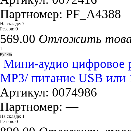
Партномер:
PF_A4388
На складе:
7
Резерв:
0
569.00
Отложить тов
Мини-аудио цифровое 
MP3/ питание USB или 1
Артикул:
0074986
Партномер:
—
На складе:
1
Резерв:
0