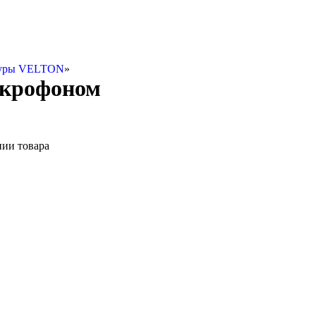
туры VELTON
»
икрофоном
нии товара