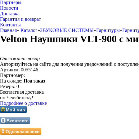
Партнеры
Новости
Доставка
Гарантия и возврат
Контакты
Главная
»
Каталог
»
ЗВУКОВЫЕ СИСТЕМЫ
»
Гарнитуры
»
Гарни
Velton Наушники VLT-900 с м
Отложить товар
Авторизуйтесь на сайте для получения уведомлений о поступле
Артикул:
0055146
Партномер:
—
На складе:
Под заказ
Резерв:
0
Бесплатная доставка
по Челябинску!
Подробнее о доставке
Мой мир
Вконтакте
Одноклассники