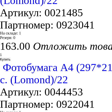
(Lomond)/22
Артикул:
0021485
Партномер:
0923041
На складе:
1
Резерв:
0
163.00
Отложить тов
Фотобумага A4 (297*2
с. (Lomond)/22
Артикул:
0044453
Партномер:
0922041