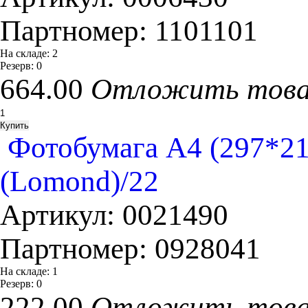
Партномер:
1101101
На складе:
2
Резерв:
0
664.00
Отложить тов
Фотобумага A4 (297*21
(Lomond)/22
Артикул:
0021490
Партномер:
0928041
На складе:
1
Резерв:
0
222.00
Отложить тов