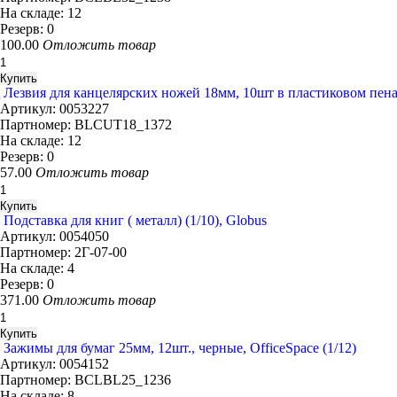
На складе:
12
Резерв:
0
100.00
Отложить товар
Лезвия для канцелярских ножей 18мм, 10шт в пластиковом пенал
Артикул:
0053227
Партномер:
BLCUT18_1372
На складе:
12
Резерв:
0
57.00
Отложить товар
Подставка для книг ( металл) (1/10), Globus
Артикул:
0054050
Партномер:
2Г-07-00
На складе:
4
Резерв:
0
371.00
Отложить товар
Зажимы для бумаг 25мм, 12шт., черные, OfficeSpace (1/12)
Артикул:
0054152
Партномер:
BCLBL25_1236
На складе:
8